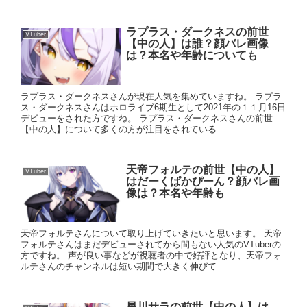
ラプラス・ダークネスの前世
VTuber
【中の人】は誰？顔バレ画像
は？本名や年齢についても
ラプラス・ダークネスさんが現在人気を集めていますね。 ラプラ
ス・ダークネスさんはホロライブ6期生として2021年の１１月16日
デビューをされた方ですね。 ラプラス・ダークネスさんの前世
【中の人】について多くの方が注目をされている...
天帝フォルテの前世【中の人】
VTuber
はだーくぱかぴーん？顔バレ画
像は？本名や年齢も
天帝フォルテさんについて取り上げていきたいと思います。 天帝
フォルテさんはまだデビューされてから間もない人気のVTuberの
方ですね。 声が良い事などが視聴者の中で好評となり、天帝フォ
ルテさんのチャンネルは短い期間で大きく伸びて...
星川サラの前世【中の人】は