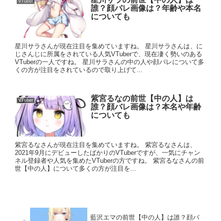
VTuber
誰？顔バレ画像は？年齢や本名
についても
星川サラさんが現在注目を集めていますね。 星川サラさんは、に
じさんじに所属をされている人気VTuberで、現在凄く勢いのある
VTuberの一人ですね。 星川サラさんの中の人や顔バレについて多
くの方が注目をされているので取り上げて...
紫宮るなの前世【中の人】は
VTuber
誰？顔バレ画像は？本名や年齢
についても
紫宮るなさんが現在注目を集めていますね。 紫宮るなさんは、
2021年9月にデビューしたばかりのVTuberですが、一気にチャン
ネル登録者や人気を集めたVTuberの方ですね。 紫宮るなさんの前
世【中の人】について多くの方が注目を...
藍沢エマの前世【中の人】は誰？顔バ