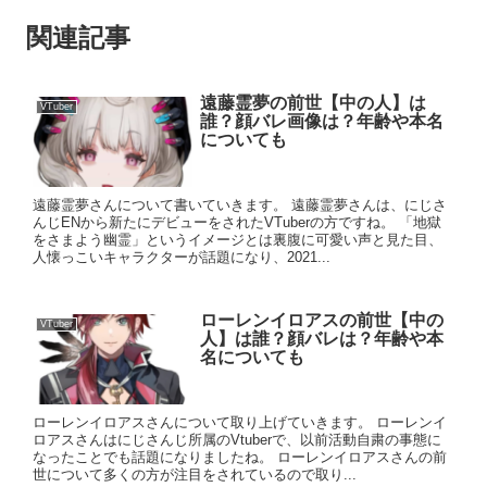
関連記事
遠藤霊夢の前世【中の人】は
VTuber
誰？顔バレ画像は？年齢や本名
についても
遠藤霊夢さんについて書いていきます。 遠藤霊夢さんは、にじさ
んじENから新たにデビューをされたVTuberの方ですね。 「地獄
をさまよう幽霊」というイメージとは裏腹に可愛い声と見た目、
人懐っこいキャラクターが話題になり、2021...
ローレンイロアスの前世【中の
VTuber
人】は誰？顔バレは？年齢や本
名についても
ローレンイロアスさんについて取り上げていきます。 ローレンイ
ロアスさんはにじさんじ所属のVtuberで、以前活動自粛の事態に
なったことでも話題になりましたね。 ローレンイロアスさんの前
世について多くの方が注目をされているので取り...