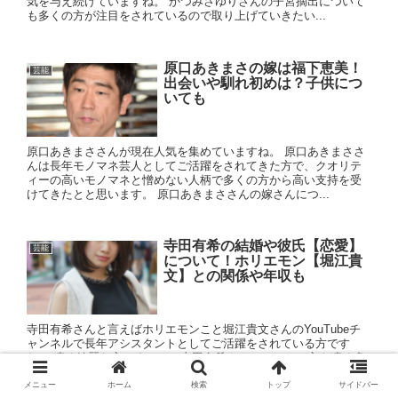
気を与え続けていますね。 かつみさゆりさんの子宮摘出について
も多くの方が注目をされているので取り上げていきたい...
原口あきまさの嫁は福下恵美！
芸能
出会いや馴れ初めは？子供につ
いても
原口あきまささんが現在人気を集めていますね。 原口あきまささ
んは長年モノマネ芸人としてご活躍をされてきた方で、クオリテ
ィーの高いモノマネと憎めない人柄で多くの方から高い支持を受
けてきたとと思います。 原口あきまささんの嫁さんにつ...
寺田有希の結婚や彼氏【恋愛】
芸能
について！ホリエモン【堀江貴
文】との関係や年収も
寺田有希さんと言えばホリエモンこと堀江貴文さんのYouTubeチ
ャンネルで長年アシスタントとしてご活躍をされている方です
ね。 凄く綺麗な方ですので、寺田有希さんのファンの方も凄く多
いようです。 寺田有希さんの結婚や彼氏や堀江貴文...
メニュー
ホーム
検索
トップ
サイドバー