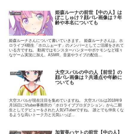
姫森ルーナの前世【中の人】は
VTuber
ぽこしゅけ？顔バレ画像は？年
齢や本名についても
姫森ルーナさんについて書いていきます。 姫森ルーナさんは、ホ
ロライブ4期生「ホロふぉーす」のメンバーとしてご活躍をされて
いる方ですね。 動画ではモンスターハンターやポケモンなど様々
なゲーム実況に加え、ASMR、音楽やライブの配信...
大空スバルの中の人【前世】の
VTuber
顔バレ画像は？共通点や年齢に
ついても
大空スバルが現在注目を集めていますね。 大空スバルは2018年9
月16日にVtuber事務所の「ホロライブプロダクション」から二期
生としてデビューをされた人気VTuberですね。 誰とでも仲良くな
るような高いトーク力と元気いっぱ...
加賀美ハヤトの前世【中の人】
VTuber