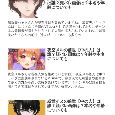
は誰？顔バレ画像は？本名や年
齢についても
加賀美ハヤトさんが現在注目を集めていますね。 加賀美ハヤトさ
んは、にじさんじ所属のVTuberとして活躍をされており、チャン
ネル登録者が増えたりもされて人気が拡大されていますね。 加賀
美ハヤトさんの前世【中の人】についても多くの...
夜空メルの前世【中の人】は
VTuber
誰？顔バレ画像は？年齢や本名
についても
夜空メルさんが現在人気を集めていますね。 夜空メルさんはホロ
ライブに所属をされているVTuberで、抜きんでた可愛さや面白さ
で多くの方から高い支持を受けています。 チャンネル登録者数も
増えてきて注目をされていますが、夜空メルさん...
或世イヌの前世【中の人】は
VTuber
誰？顔バレ画像は？本名や年齢
についても