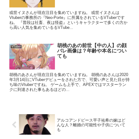
或世イヌさんが現在注目を集めていますね。 或世イヌさんは
Vtuberの事務所の『Neo-Porte』に所属をされているVTuberです
ね。 『普段は社畜、夜は怪盗』というキャラクターで多くの方か
ら高い人気を集めているるVTube...
胡桃のあの前世【中の人】の顔
VTuber
バレ画像は？年齢や本名につい
ても
胡桃のあさんが現在注目を集めていますね。 胡桃のあさんは2020
年3月14日にVTuberデビューをされた方で、可愛い声と見た目が持
ち味のVtuberですね。 ゲームも上手で、APEXではマスターラン
クに到達された事もあるほどの...
アルコアンドピース平子祐希の嫁はど
んな人？離婚の可能性や子供について
も