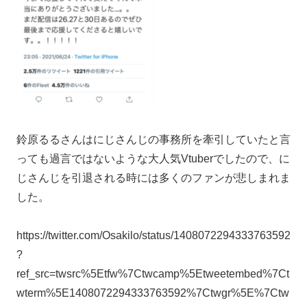
鈴原るるさんはにじさんじの事務所を牽引していたと言
っても過言ではないような大人気Vtuberでしたので、に
じさんじを引退される時には多くのファンが悲しまれま
した。
https://twitter.com/Osakilo/status/1408072294333763592
?
ref_src=twsrc%5Etfw%7Ctwcamp%5Etweetembed%7Ct
wterm%5E1408072294333763592%7Ctwgr%5E%7Ctw