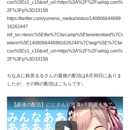
con%5Es1_c10&ref_url=https%3A%2F%2Fuelog.com%
2F%3Fp%3D33158
https://twitter.com/yumeno_meika/status/140806644699
1626244?
ref_src=twsrc%5Etfw%7Ctwcamp%5Etweetembed%7Ct
wterm%5E1408066446991626244%7Ctwgr%5E%7Ctw
con%5Es1_c10&ref_url=https%3A%2F%2Fuelog.com%
2F%3Fp%3D33158
ちなみに鈴原るるさんの最後の配信は6月30日にありま
したが、その時の配信はこちらです↓
【最後の配信】にじさんじ所属ｯ！鈴原るるでしたｯ！！ありがとうｯ‥‥！！！【鈴原るる/にじさんじ】