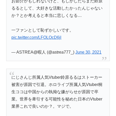
お節介かもしれないけど、もしかしたらまだ鈴原
るるとして、大好きな活動したかったんじゃない
か？とか考えると本当に悲しくなる…
一ファンとして恥ずかしいです。
pic.twitter.com/LFOLOcD6jl
— ASTREA@暇人 (@astrea777_)
June 30, 2021
にじさんじ所属人気Vtuber鈴原るるはストーカー
被害が原因で引退。ホロライブ所属人気Vtuber桐
生ココは中国からの執拗な嫌がらせが原因で卒
業。世界を牽引する可能性を秘めた日本のVtuber
業界これで良いのか？。マジで。